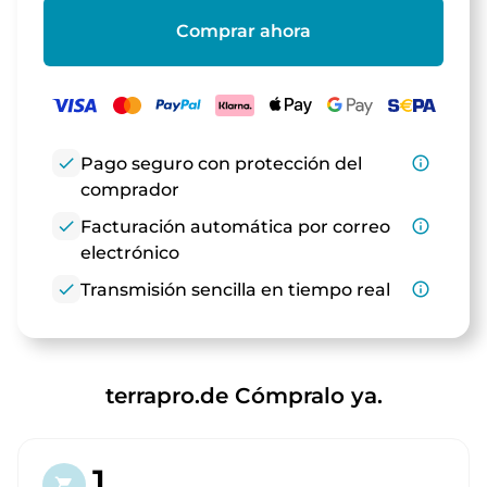
Comprar ahora
check
Pago seguro con protección del
info_outline
comprador
check
Facturación automática por correo
info_outline
electrónico
check
Transmisión sencilla en tiempo real
info_outline
terrapro.de Cómpralo ya.
1.
shopping_cart